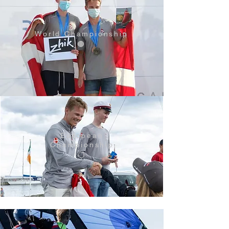
World Championship
🟤
European
Championship
⚪