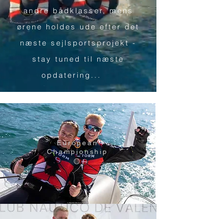
andre bådklasser, mens
ørene holdes ude efter det
næste sejlsportsprojekt -
stay tuned til næste
opdatering...
European
Championship
🟡