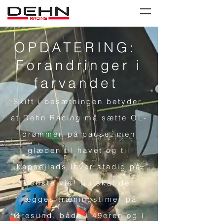
OPDATERING:
Forandringer i
farvandet
Skift i besætningen betyder,
at Dehn Racing må sætte OL-
drømmen på pause, men
glæden til havet og til
kapsejlads lever stadig på
bedste vis! Nu skal der
lægges træningstimer på
Øresund, både i 49eren og i